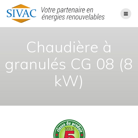
Passer
au
contenu
Chaudière à
granulés CG 08 (8
kW)