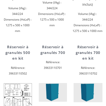
Volume (l/kg) :
inclus)
Volume (l/kg) :
344/224
344/224
Dimensions (HxLxP) :
Volume (l/kg) :
Dimensions (HxLxP) :
1275 x 500 x 1000
344/224
1275 x 500 x 1000
mm
Dimensions (HxLxP) :
mm
1275 x 500 x 1000 mm
Réservoir à
Réservoir à
Réservoir à
granulés 500
granulés 700
granulés 700
en kit
en kit
Référence:
Référence:
39633110701
Référence:
39633110502
39633110702