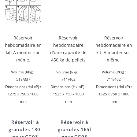
Réservoir
Réservoir
Réservoir
hebdomadaire en
hebdomadaire
hebdomadaire en
kit. A monter soi-
d'une capacité de
kit. A monter soi-
même.
450 kg de pellets
même.
Volume (l/kg) :
Volume (l/kg) :
Volume (l/kg) :
518/337
711/462
711/462
Dimensions (HxLxP) :
Dimensions (HxLxP) :
Dimensions (HxLxP) :
1275 x 750 x 1000
1525 x 750 x 1000
1525 x 750 x 1000
mm
mm
mm
Réservoir à
Réservoir à
granulés 130l
granulés 165l
pour CG08
pour CG08