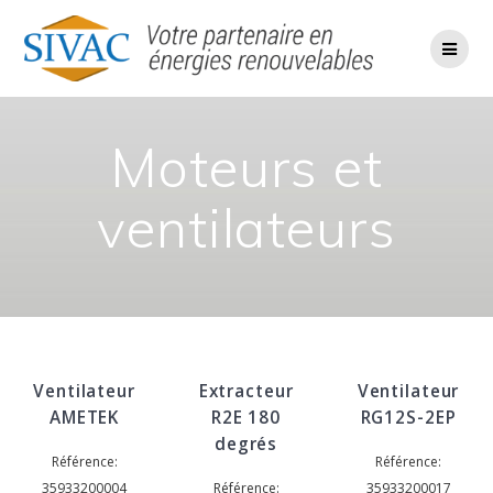
Passer
au
contenu
Moteurs et
ventilateurs
Ventilateur
Extracteur
Ventilateur
AMETEK
R2E 180
RG12S-2EP
degrés
Référence:
Référence:
35933200004
Référence:
35933200017