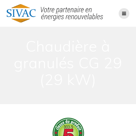
Passer
au
contenu
Chaudière à
granulés CG 29
(29 kW)