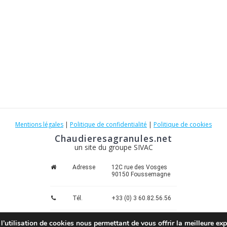
Mentions légales
|
Politique de confidentialité
|
Politique de cookies
Chaudieresagranules.net
un site du groupe SIVAC
Adresse
12C rue des Vosges
90150 Foussemagne
Tél.
+33 (0) 3 60.82.56.56
’utilisation de cookies nous permettant de vous offrir la meilleure expé
Email
info@sivac.fr