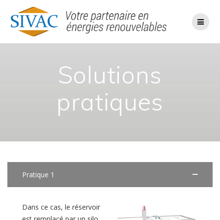
Passer
au
contenu
Solutions
pratiques
Pratique 1
Dans ce cas, le réservoir
est remplacé par un silo.